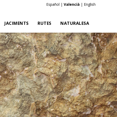
Es
|
Va
|
En
JACIMENTS
RUTES
NATURALESA