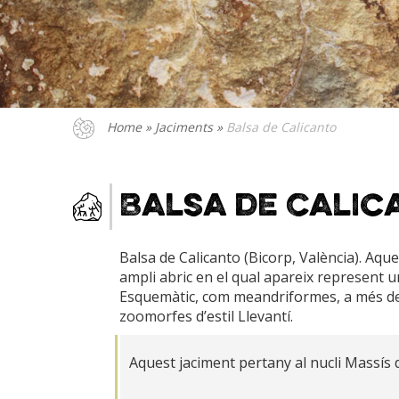
Home
»
Jaciments
»
Balsa de Calicanto
Balsa de Calic
Balsa de Calicanto (Bicorp, València). Aq
ampli abric en el qual apareix represent u
Esquemàtic, com meandriformes, a més de 
zoomorfes d’estil Llevantí.
Aquest jaciment pertany al nucli Massís 