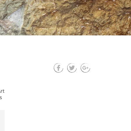
Art
s