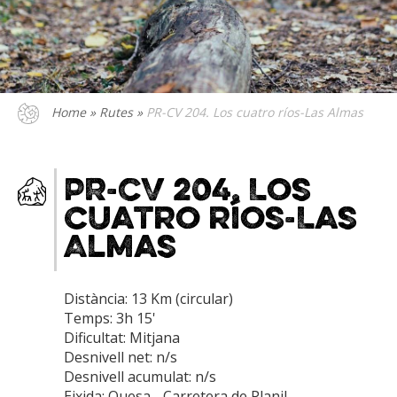
Home
»
Rutes
»
PR-CV 204. Los cuatro ríos-Las Almas
PR-CV 204. Los
cuatro ríos-Las
Almas
Distància: 13 Km (circular)
Temps: 3h 15'
Dificultat: Mitjana
Desnivell net: n/s
Desnivell acumulat: n/s
Eixida: Quesa - Carretera de Planil