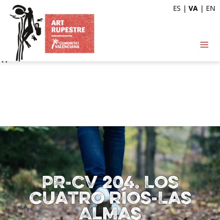
ES
|
VA
|
EN
Deprecated
: Automatic conversion of false to array is
deprecated in
/var/www/vhosts/artrupestre.com/httpdocs/wp-
content/themes/arterupestre/single-ruta.php
on line
17
PR-CV 204. Los
cuatro ríos-Las
Almas