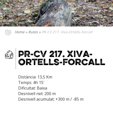
Home
»
Rutes
»
PR-CV 217. Xiva-Ortells-Forcall
PR-CV 217. Xiva-
Ortells-Forcall
Distància: 13,5 Km
Temps: 4h 15'
Dificultat: Baixa
Desnivell net: 200 m
Desnivell acumulat: +300 m / -85 m