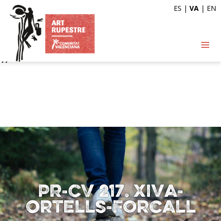
ES
|
VA
|
EN
Deprecated
: Automatic conversion of false to array is
deprecated in
/var/www/vhosts/artrupestre.com/httpdocs/wp-
content/themes/arterupestre/single-ruta.php
on line
17
PR-CV 217. Xiva-
Ortells-Forcall