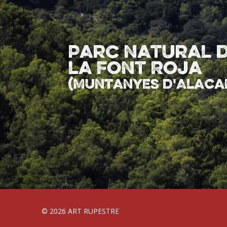
Parc natural d
la Font Roja
(Muntanyes d'Alaca
© 2026 ART RUPESTRE