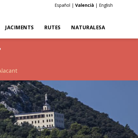
Es
|
Va
|
En
JACIMENTS
RUTES
NATURALESA
t
lacant