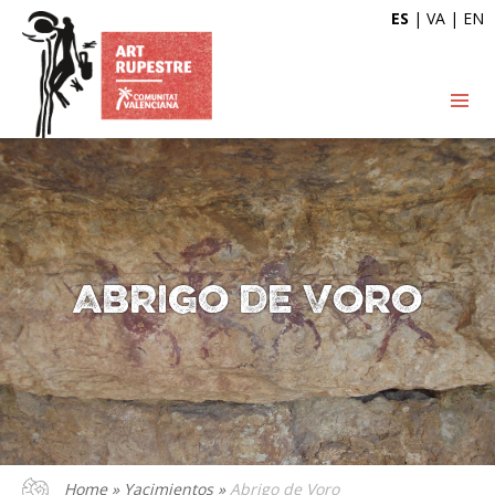
ES
|
VA
|
EN
Abrigo de Voro
Home
»
Yacimientos
»
Abrigo de Voro